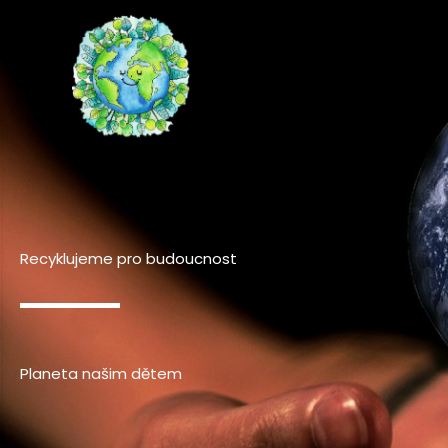
Přeskočit
na
obsah
Recyklujeme pro budoucnost
Planeta našim dětem