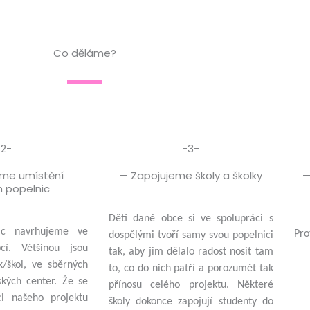
Co děláme?
-2-
-3-
eme umístění
— Zapojujeme školy a školky
—
h popelnic
Děti dané obce si ve spolupráci s
nic navrhujeme ve
Pro
dospělými tvoří samy svou popelnici
cí. Většinou jsou
tak, aby jim dělalo radost nosit tam
k/škol, ve sběrných
to, co do nich patří a porozumět tak
ských center. Že se
přínosu celého projektu. Některé
ci našeho projektu
školy dokonce zapojují studenty do