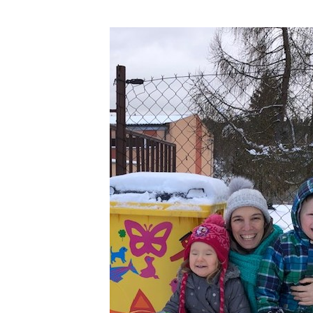
y z
ého
ala
la,
lo.
žné
em,
a a
sme